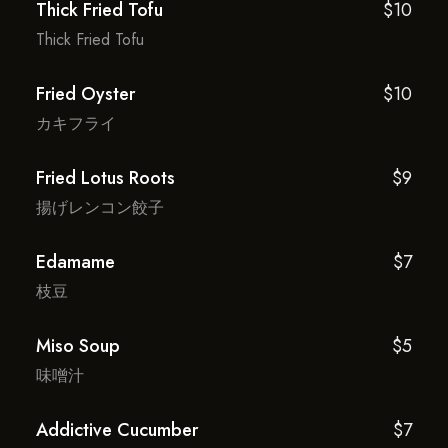
Thick Fried Tofu
$10
Thick Fried Tofu
Fried Oyster
$10
カキフライ
Fried Lotus Roots
$9
揚げレンコン餃子
Edamame
$7
枝豆
Miso Soup
$5
味噌汁
Addictive Cucumber
$7